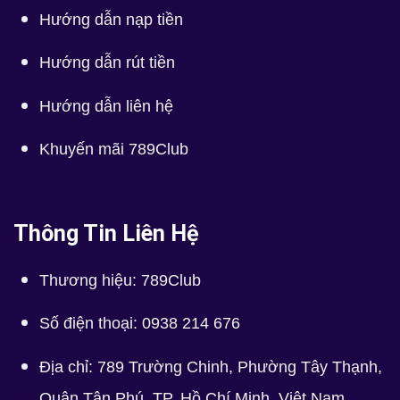
Hướng dẫn nạp tiền
Hướng dẫn rút tiền
Hướng dẫn liên hệ
Khuyến mãi 789Club
Thông Tin Liên Hệ
Thương hiệu: 789Club
Số điện thoại: 0938 214 676
Địa chỉ: 789 Trường Chinh, Phường Tây Thạnh,
Quận Tân Phú, TP. Hồ Chí Minh, Việt Nam