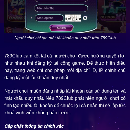
Người chơi chỉ tạo một tài khoản duy nhất trên 789Club
789Club cam kết tất cả người chơi được hưởng quyền lợi
như nhau khi đăng ký tại cổng game. Để thực hiện điều
này, trang web chỉ cho phép mỗi địa chỉ ID, IP chính chủ
đăng ký một tài khoản duy nhất.
Người chơi muốn đăng nhập tài khoản cần sử dụng tên và
mật khẩu duy nhất. Nếu 789Club phát hiện người chơi cố
tình tạo nhiều tài khoản để chuộc lợi cá nhân thì sẽ lập tức
khoá vĩnh viễn không báo trước.
Cập nhật thông tin chính xác