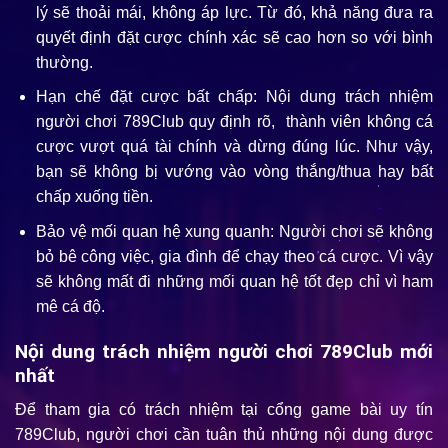
lý sẽ thoải mái, không áp lực. Từ đó, khả năng đưa ra
quyết định đặt cược chính xác sẽ cao hơn so với bình
thường.
Hạn chế đặt cược bất chấp: Nội dung trách nhiệm
người chơi 789Club quy định rõ, thành viên không cá
cược vượt quá tài chính và dừng đúng lúc. Như vậy,
bạn sẽ không bị vướng vào vòng thắng/thua hay bất
chấp xuống tiền.
Bảo vệ mối quan hệ xung quanh: Người chơi sẽ không
bỏ bê công việc, gia đình để chạy theo cá cược. Vì vậy
sẽ không mất đi những mối quan hệ tốt đẹp chỉ vì ham
mê cá độ.
Nội dung trách nhiệm người chơi 789Club mới
nhất
Để tham gia có trách nhiệm tại cổng game bài uy tín
789Club, người chơi cần tuân thủ những nội dung được