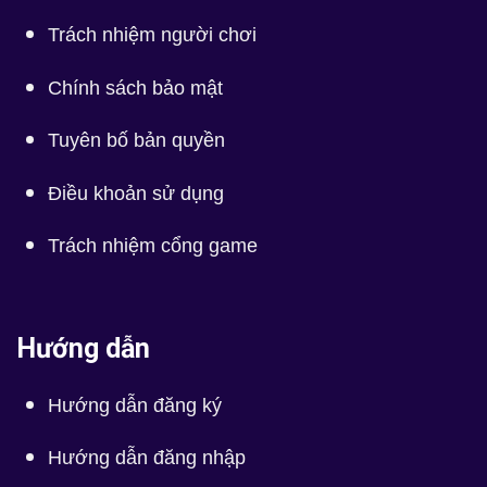
Trách nhiệm người chơi
Chính sách bảo mật
Tuyên bố bản quyền
Điều khoản sử dụng
Trách nhiệm cổng game
Hướng dẫn
Hướng dẫn đăng ký
Hướng dẫn đăng nhập