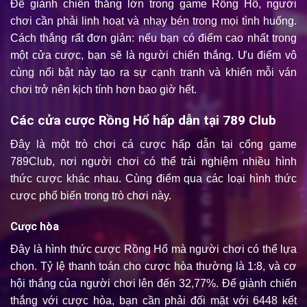
Để giành chiến thắng lớn trong game
Rồng Hổ
, người
chơi cần phải linh hoạt và nhạy bén trong mọi tình huống.
Cách thắng rất đơn giản: nếu bạn có điểm cao nhất trong
một cửa cược, bạn sẽ là người chiến thắng. Ưu điểm vô
cùng nổi bật này tạo ra sự cạnh tranh và khiến mỗi ván
chơi trở nên kịch tính hơn bao giờ hết.
Các cửa cược Rồng Hổ hấp dẫn tại 789 Club
Đây là một trò chơi cá cược hấp dẫn tại cổng game
789Club, nơi người chơi có thể trải nghiệm nhiều hình
thức cược khác nhau. Cùng điểm qua các loại hình thức
cược phổ biến trong trò chơi này.
Cược hòa
Đây là hình thức cược
Rồng Hổ
mà người chơi có thể lựa
chọn. Tỷ lệ thanh toán cho cược hòa thường là 1:8, và cơ
hội thắng của người chơi lên đến 32,77%. Để giành chiến
thắng với cược hòa, bạn cần phải đối mặt với 6448 kết