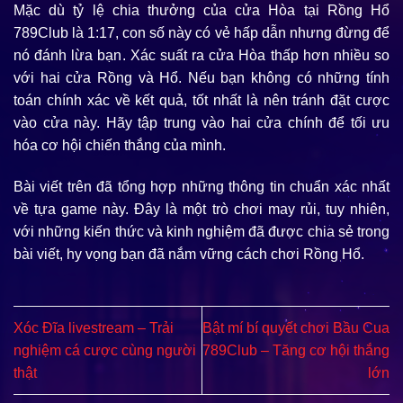
Mặc dù tỷ lệ chia thưởng của cửa Hòa tại
Rồng Hổ
789Club là 1:17, con số này có vẻ hấp dẫn nhưng đừng để
nó đánh lừa bạn. Xác suất ra cửa Hòa thấp hơn nhiều so
với hai cửa Rồng và Hổ. Nếu bạn không có những tính
toán chính xác về kết quả, tốt nhất là nên tránh đặt cược
vào cửa này. Hãy tập trung vào hai cửa chính để tối ưu
hóa cơ hội chiến thắng của mình.
Bài viết trên đã tổng hợp những thông tin chuẩn xác nhất
về tựa game này. Đây là một trò chơi may rủi, tuy nhiên,
với những kiến thức và kinh nghiệm đã được chia sẻ trong
bài viết, hy vọng bạn đã nắm vững cách chơi
Rồng Hổ
.
Xóc Đĩa livestream – Trải
Bật mí bí quyết chơi Bầu Cua
nghiệm cá cược cùng người
789Club – Tăng cơ hội thắng
thật
lớn