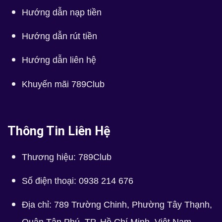
Hướng dẫn nạp tiền
Hướng dẫn rút tiền
Hướng dẫn liên hệ
Khuyến mãi 789Club
Thông Tin Liên Hệ
Thương hiệu: 789Club
Số điện thoại: 0938 214 676
Địa chỉ: 789 Trường Chinh, Phường Tây Thạnh,