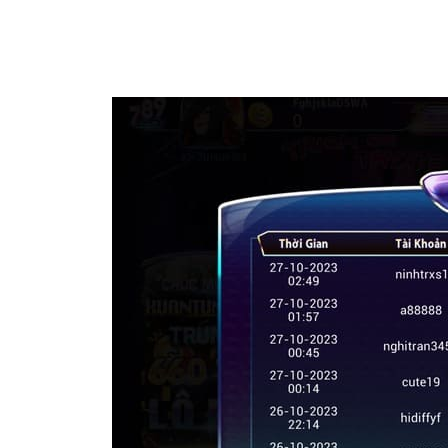
Hãy yên tâm áp dụng để có những quyết định đúng đắ
Đánh gấp thếp 1 cửa