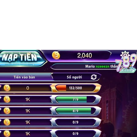
c nhiều người tin tưởng là hệ thống bảo mật thông tin. Toàn b
ậc nhất, đảm bảo không hacker nào có khả năng xâm nhập và 
ơi và đặt cược.
b hiệu quả nhất