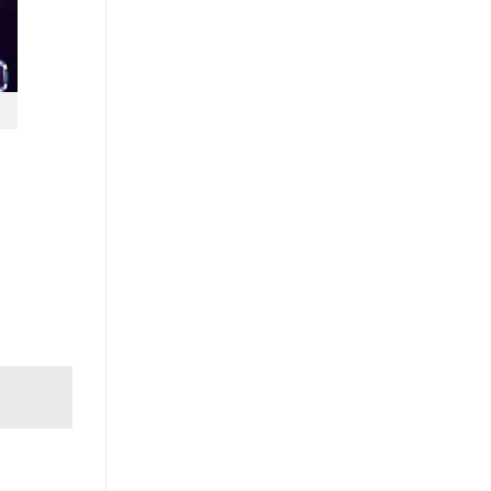
số phương
quả. Cổng
quả.
ẵn để tăng
ứng minh.