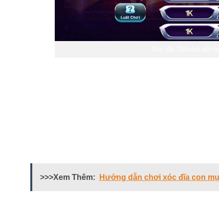
Xóc đĩa 789club đòi h
Để giành chiến thắng, bạn cần am hiểu các luật chơi
pháp chơi hiệu quả giúp tân thủ có tỷ lệ thắng cao kh
Theo dõi thống kê
Một trong những phương pháp hữu ích nhất để giảm t
game cung cấp thông tin chi tiết về các cửa cược của
>>>Xem Thêm:
Hướng dẫn chơi xóc đĩa con mự
Ví dụ, nếu bạn thấy rằng trong 30 lượt chơi gần đây c
xác suất thắng. Dù phương pháp này có vẻ đơn giản, 