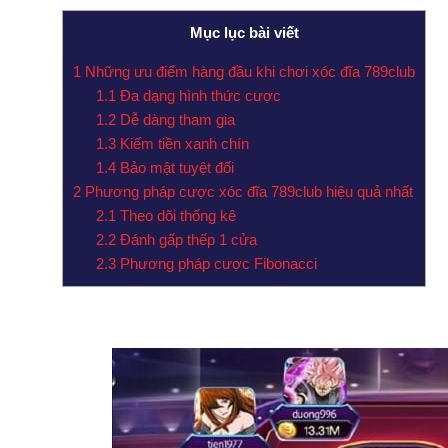
Mục lục bài viết
1
Những ưu điểm hàng đầu khi chơi xóc đĩa 789club
1.1
Đa dạng hình thức cược
1.2
Dễ dàng tham gia
1.3
Kiếm tiền xanh chín
1.4
Bảo mật tuyệt đối
2
Phương pháp cược xóc đĩa 789club hiệu quả nhất
2.1
Theo dõi thống kê
2.2
Đánh gấp thếp 1 cửa
2.3
Phương pháp cược Fibonacci
Những ưu điểm hàng đầu khi chơi