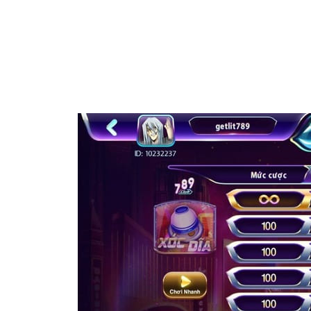
Một yếu tố quan trọng khác khiến
xóc đĩa 789club
đượ
khách hàng được quản lý trong môi trường an toàn b
Từ đó, giúp người chơi an tâm hơn khi tham gia trò ch
Phương pháp cược xóc đĩa 789clu