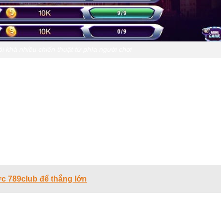
ỏi khá nhiều chiến thuật từ phía người chơi
 cơ bản kết hợp cùng một số mẹo từ cao thủ. Dưới đây là một 
i cược tại cổng game 789club.
hiểu rủi ro khi chơi
xóc đĩa 789club
là thống kê lịch sử kết 
 30 ván đấu gần nhất, giúp người chơi nhận diện xu hướng kết 
c 789club để thắng lớn
ó đến 17 lần về chẵn, bạn có thể tiếp tục đặt cược vào cửa ch
nhưng tính chính xác cao của nó đã được nhiều người chơi ch