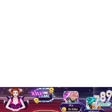
 xóc đĩa 789club